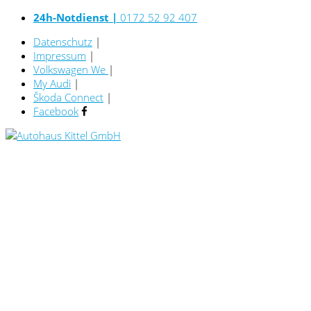
24h-Notdienst |
0172 52 92 407
Datenschutz
|
Impressum
|
Volkswagen We
|
My Audi
|
Škoda Connect
|
Facebook