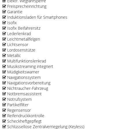
Elektr. Wegfahrsperre
Freisprecheinrichtung
Garantie
Induktionsladen für Smartphones
Isofix
Isofix Beifahrersitz
Lederlenkrad
Leichtmetallfelgen
Lichtsensor
Lordosenstütze
Metallic
Multifunktionslenkrad
Musikstreaming integriert
Müdigkeitswarner
Navigationssystem
Navigationsvorbereitung
Nichtraucher-Fahrzeug
Notbremsassistent
Notrufsystem
Partikelfilter
Regensensor
Reifendruckkontrolle
Scheckheftgepflegt
Schlüssellose Zentralverriegelung (Keyless)