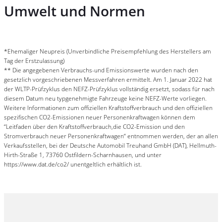
Umwelt und Normen
*Ehemaliger Neupreis (Unverbindliche Preisempfehlung des Herstellers am
Tag der Erstzulassung)
** Die angegebenen Verbrauchs-und Emissionswerte wurden nach den
gesetzlich vorgeschriebenen Messverfahren ermittelt. Am 1. Januar 2022 hat
der WLTP-Prüfzyklus den NEFZ-Prüfzyklus vollständig ersetzt, sodass für nach
diesem Datum neu typgenehmigte Fahrzeuge keine NEFZ-Werte vorliegen.
Weitere Informationen zum offiziellen Kraftstoffverbrauch und den offiziellen
spezifischen CO2-Emissionen neuer Personenkraftwagen können dem
“Leitfaden über den Kraftstoffverbrauch,die CO2-Emission und den
Stromverbrauch neuer Personenkraftwagen“ entnommen werden, der an allen
Verkaufsstellen, bei der Deutsche Automobil Treuhand GmbH (DAT), Hellmuth-
Hirth-Straße 1, 73760 Ostfildern-Scharnhausen, und unter
https://www.dat.de/co2/ unentgeltlich erhältlich ist.