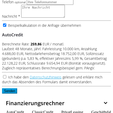
Telefon
optional
Nachricht *
Beispielkalkulation in die Anfrage übernehmen
AutoCredit
Berechnete Rate:
259,86
EUR / monatl.
Laufzeit 48 Monate, jährl. Fahrleistung 10.000 km, Anzahlung
4.688,00 EUR, Nettodarlehensbetrag 18.752,00 EUR, Sollzinssatz
(gebunden) p.a. 5,83 %, effektiver Jahreszins 5,99 %, Gesamtbetrag
22.128,22 EUR, Schlussrate 9.654,94 EUR (Bonität vorausgesetzt).
Zugleich repräsentatives Berechnungsbeispiel gem. PAngV.
Ich habe den
Datenschutzhinweis
gelesen und erkläre mich
durch das Absenden des Formulars damit einverstanden.
Senden
Finanzierungsrechner
AutoCredit
ClassicCredit
PrivatLeasing
Geschäftsfah