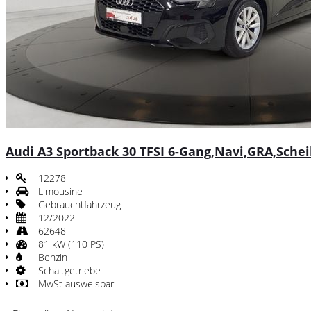
Audi A3 Sportback 30 TFSI 6-Gang,Navi,GRA,Sche
12278
Limousine
Gebrauchtfahrzeug
12/2022
62648
81 kW (110 PS)
Benzin
Schaltgetriebe
MwSt ausweisbar