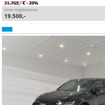
31.763,- €
- 39%
Unser Angebotspreis:
19.500,-
Details