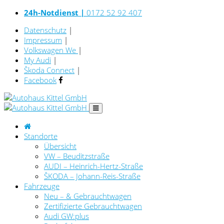
24h-Notdienst |
0172 52 92 407
Datenschutz
|
Impressum
|
Volkswagen We
|
My Audi
|
Škoda Connect
|
Facebook
Standorte
Übersicht
VW – Beuditzstraße
AUDI – Heinrich-Hertz-Straße
ŠKODA – Johann-Reis-Straße
Fahrzeuge
Neu – & Gebrauchtwagen
Zertifizierte Gebrauchtwagen
Audi GW:plus