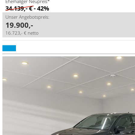
Ehemaliger Neupreis*
34.139,- €
- 42%
Unser Angebotspreis:
19.900,-
16.723,- € netto
Details