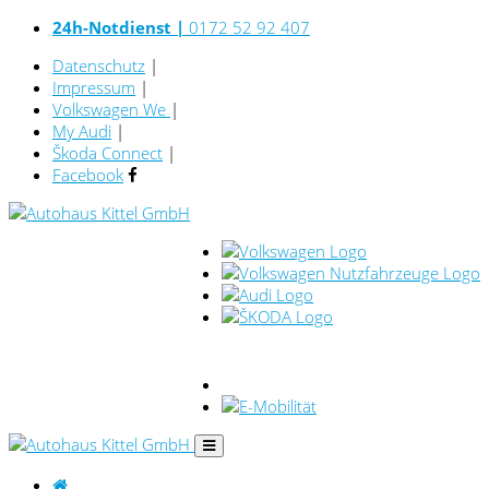
24h-Notdienst |
0172 52 92 407
Datenschutz
|
Impressum
|
Volkswagen We
|
My Audi
|
Škoda Connect
|
Facebook