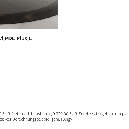
i,PDC Plus,C
00 EUR, Nettodarlehensbetrag 9.920,00 EUR, Sollzinssatz (gebunden) p.a.
ntatives Berechnungsbeispiel gem. PAngV.