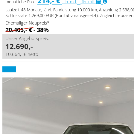
214,- €
monatliche Rate
fin. mtl.
fin. mtl.
Laufzeit 48 Monate, jährl. Fahrleistung 10.000 km, Anzahlung 2.538,
Schlussrate 1.269,00 EUR (Bonität vorausgesetzt). Zugleich repräse
Ehemaliger Neupreis*
20.405,- €
- 38%
Unser Angebotspreis:
12.690,-
10.664,- € netto
Details