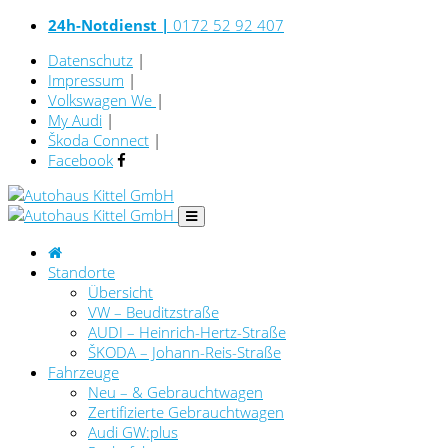
24h-Notdienst |
0172 52 92 407
Datenschutz
|
Impressum
|
Volkswagen We
|
My Audi
|
Škoda Connect
|
Facebook
Standorte
Übersicht
VW – Beuditzstraße
AUDI – Heinrich-Hertz-Straße
ŠKODA – Johann-Reis-Straße
Fahrzeuge
Neu – & Gebrauchtwagen
Zertifizierte Gebrauchtwagen
Audi GW:plus