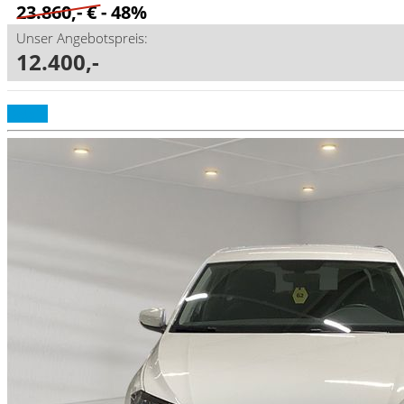
23.860,- €
- 48%
Unser Angebotspreis:
12.400,-
Details