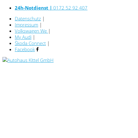
24h-Notdienst |
0172 52 92 407
Datenschutz
|
Impressum
|
Volkswagen We
|
My Audi
|
Škoda Connect
|
Facebook